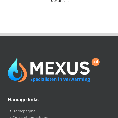
Loosdrecht
Handige links
⇢
Homepagina
⇢
CV-ketel onderhoud